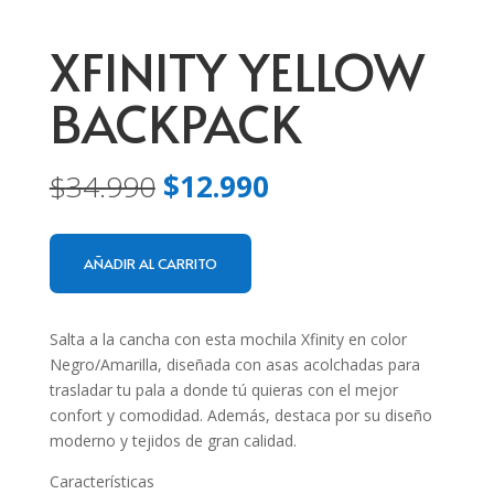
XFINITY YELLOW
BACKPACK
El
El
$
34.990
$
12.990
precio
precio
original
actual
era:
es:
AÑADIR AL CARRITO
$34.990.
$12.990.
Salta a la cancha con esta mochila Xfinity en color
Negro/Amarilla, diseñada con asas acolchadas para
trasladar tu pala a donde tú quieras con el mejor
confort y comodidad. Además, destaca por su diseño
moderno y tejidos de gran calidad.
Características