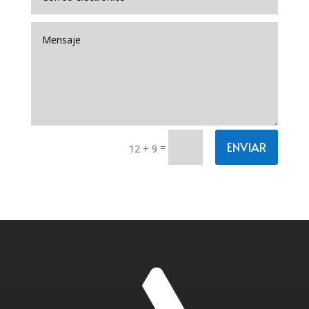
ENVIAR
=
12 + 9