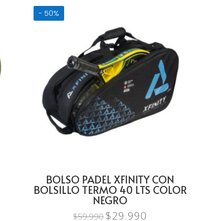
de 5
era:
es:
- 50%
$34.990.
$15.990.
BOLSO PADEL XFINITY CON
BOLSILLO TERMO 40 LTS COLOR
NEGRO
$
29.990
El
El
$
59.990