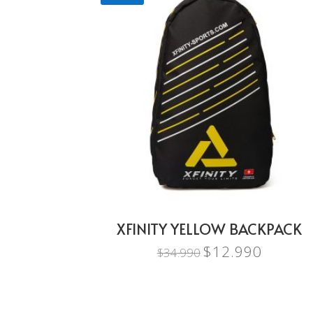
XFINITY YELLOW BACKPACK
$
12.990
El
El
$
34.990
precio
precio
original
actual
era:
es: