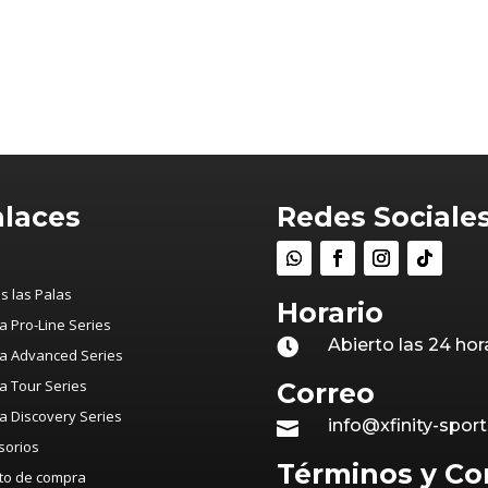
precio
precio
original
actual
era:
es:
$59.990.
$29.990.
laces
Redes Sociale
o
s las Palas
Horario
 Pro-Line Series
Abierto las 24 hor

 Advanced Series
 Tour Series
Correo
 Discovery Series
info@xfinity-sport

sorios
Términos y Co
ito de compra