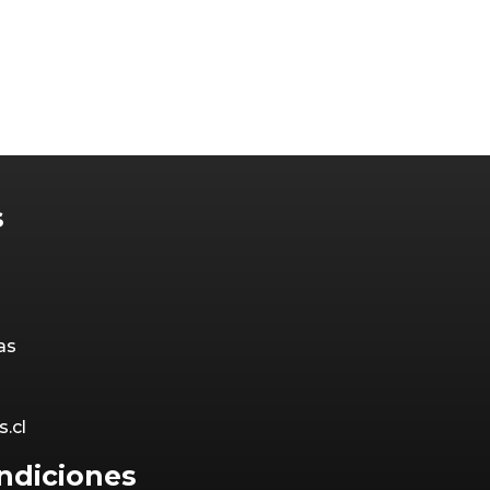
s
as
s.cl
ndiciones