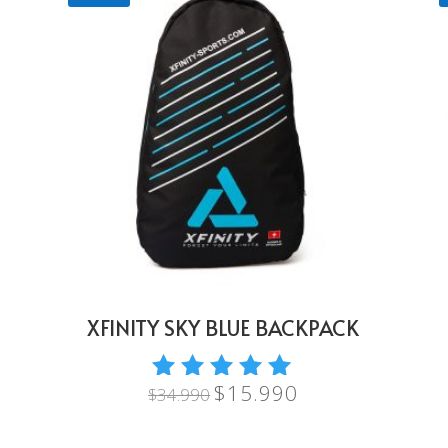
XFINITY SKY BLUE BACKPACK
$
15.990
El
El
$
34.990
Valorado
precio
precio
con
5.00
original
actual