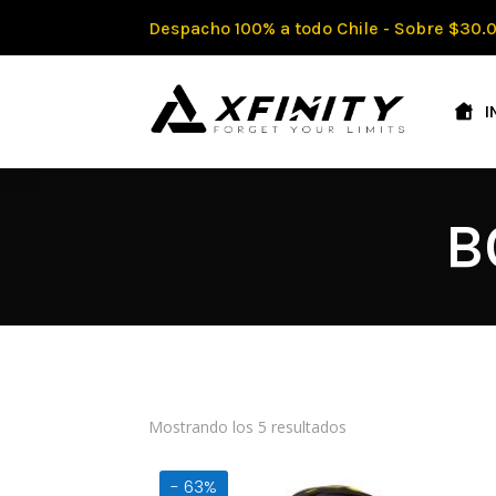
Despacho 100% a todo Chile - Sobre $30.0
I
B
Mostrando los 5 resultados
- 63%