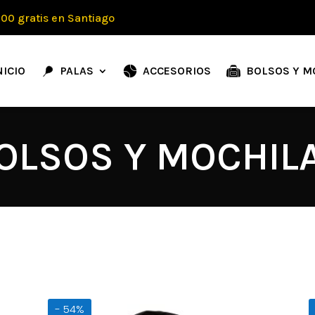
00 gratis en Santiago
NICIO
PALAS
ACCESORIOS
BOLSOS Y M
OLSOS Y MOCHIL
- 54%