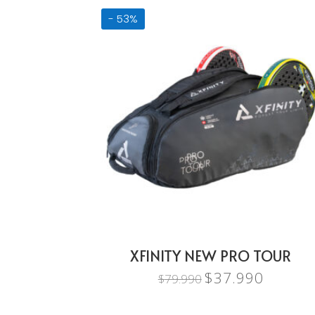
$34.990.
$12.990.
- 53%
XFINITY NEW PRO TOUR
$
37.990
El
El
$
79.990
precio
precio
original
actual