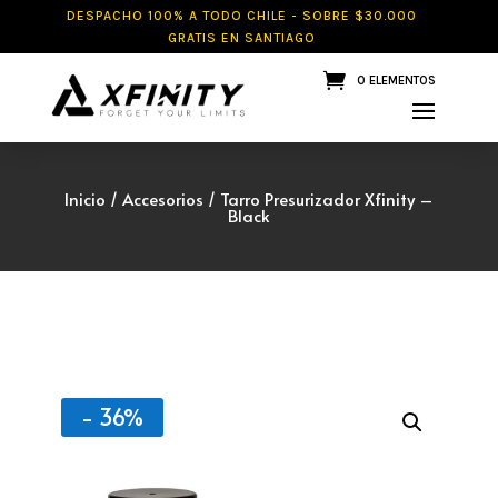
DESPACHO 100% A TODO CHILE - SOBRE $30.000
GRATIS EN SANTIAGO
0 ELEMENTOS
Inicio
/
Accesorios
/ Tarro Presurizador Xfinity –
Black
- 36%