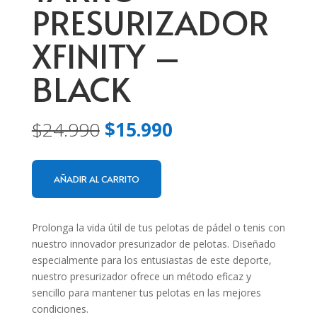
PRESURIZADOR
XFINITY –
BLACK
El
El
$
24.990
$
15.990
precio
precio
original
actual
era:
es:
AÑADIR AL CARRITO
$24.990.
$15.990.
Prolonga la vida útil de tus pelotas de pádel o tenis con
nuestro innovador presurizador de pelotas. Diseñado
especialmente para los entusiastas de este deporte,
nuestro presurizador ofrece un método eficaz y
sencillo para mantener tus pelotas en las mejores
condiciones.