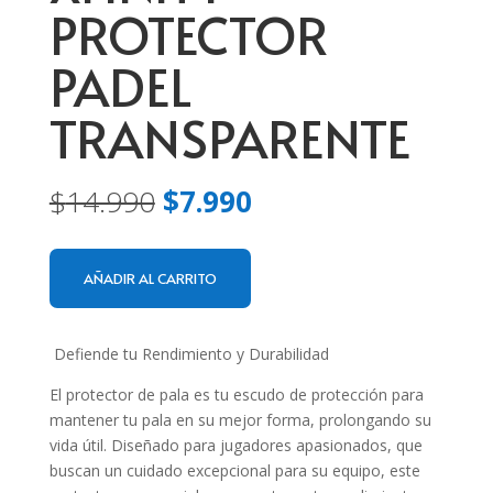
PROTECTOR
PADEL
TRANSPARENTE
El
El
$
14.990
$
7.990
precio
precio
original
actual
era:
es:
AÑADIR AL CARRITO
$14.990.
$7.990.
Defiende tu Rendimiento y Durabilidad
El protector de pala es tu escudo de protección para
mantener tu pala en su mejor forma, prolongando su
vida útil. Diseñado para jugadores apasionados, que
buscan un cuidado excepcional para su equipo, este