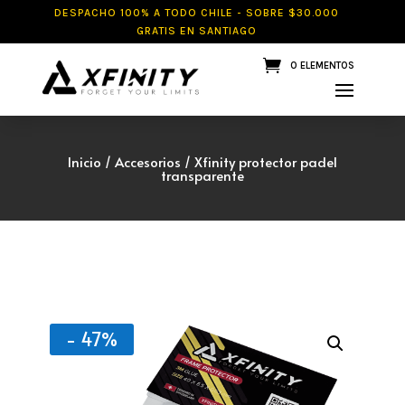
DESPACHO 100% A TODO CHILE - SOBRE $30.000
GRATIS EN SANTIAGO
0 ELEMENTOS
Inicio
/
Accesorios
/ Xfinity protector padel
transparente
- 47%