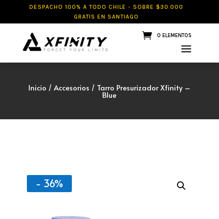
DESPACHO 100% A TODO CHILE - SOBRE $30.000
GRATIS EN SANTIAGO
0 ELEMENTOS
Inicio
/
Accesorios
/ Tarro Presurizador Xfinity –
Blue
- 36%