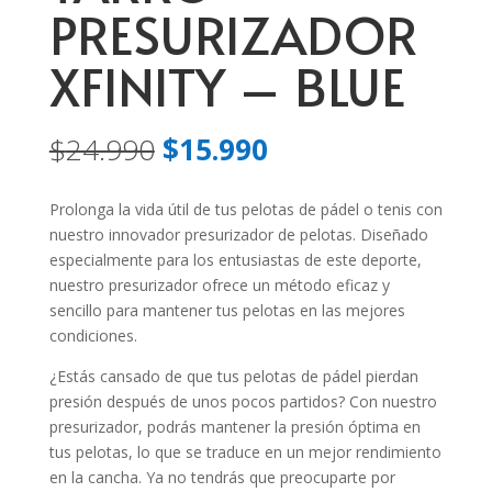
PRESURIZADOR
XFINITY – BLUE
El
El
$
24.990
$
15.990
precio
precio
original
actual
Prolonga la vida útil de tus pelotas de pádel o tenis con
era:
es:
nuestro innovador presurizador de pelotas. Diseñado
$24.990.
$15.990.
especialmente para los entusiastas de este deporte,
nuestro presurizador ofrece un método eficaz y
sencillo para mantener tus pelotas en las mejores
condiciones.
¿Estás cansado de que tus pelotas de pádel pierdan
presión después de unos pocos partidos? Con nuestro
presurizador, podrás mantener la presión óptima en
tus pelotas, lo que se traduce en un mejor rendimiento
en la cancha. Ya no tendrás que preocuparte por