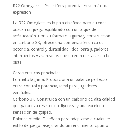
precio
precio
original
actual
R22 Omeglass – Precisión y potencia en su máxima
era:
es:
expresión
$209.990.
$86.990.
La R22 Omeglass es la pala diseñada para quienes
buscan un juego equilibrado con un toque de
sofisticación. Con su formato lágrima y construcción
en carbono 3K, ofrece una combinación única de
potencia, control y durabilidad, ideal para jugadores
intermedios y avanzados que quieren destacar en la
pista.
Características principales:
Formato lágrima: Proporciona un balance perfecto
entre control y potencia, ideal para jugadores
versátiles.
Carbono 3K: Construida con un carbono de alta calidad
que garantiza resistencia, ligereza y una excelente
sensación de golpeo.
Balance medio: Diseñada para adaptarse a cualquier
estilo de juego, asegurando un rendimiento óptimo