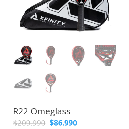
R22 Omeglass
El
El
$
209.990
$
86.990